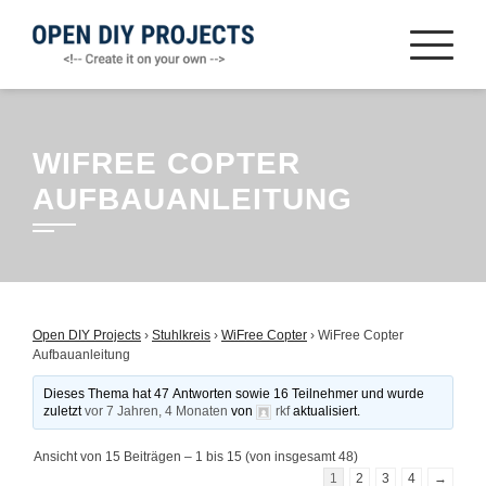
Zum
Inhalt
springen
WIFREE COPTER
AUFBAUANLEITUNG
Open DIY Projects
›
Stuhlkreis
›
WiFree Copter
›
WiFree Copter
Aufbauanleitung
Dieses Thema hat 47 Antworten sowie 16 Teilnehmer und wurde
zuletzt
vor 7 Jahren, 4 Monaten
von
rkf
aktualisiert.
Ansicht von 15 Beiträgen – 1 bis 15 (von insgesamt 48)
1
2
3
4
→