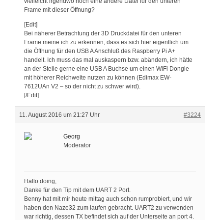
vielleicht irgendwo noch eine andere Datei für den unteren
Frame mit dieser Öffnung?
[Edit]
Bei näherer Betrachtung der 3D Druckdatei für den unteren
Frame meine ich zu erkennen, dass es sich hier eigentlich um
die Öffnung für den USB A Anschluß des Raspberry Pi A+
handelt. Ich muss das mal auskaspern bzw. abändern, ich hätte
an der Stelle gerne eine USB A Buchse um einen WiFi Dongle
mit höherer Reichweite nutzen zu können (Edimax EW-
7612UAn V2 – so der nicht zu schwer wird).
[/Edit]
11. August 2016 um 21:27 Uhr
#3224
Georg
Moderator
Hallo doing,
Danke für den Tip mit dem UART 2 Port.
Benny hat mit mir heute mittag auch schon rumprobiert, und wir
haben den Naze32 zum laufen gebracht. UART2 zu verwenden
war richtig, dessen TX befindet sich auf der Unterseite an port 4.