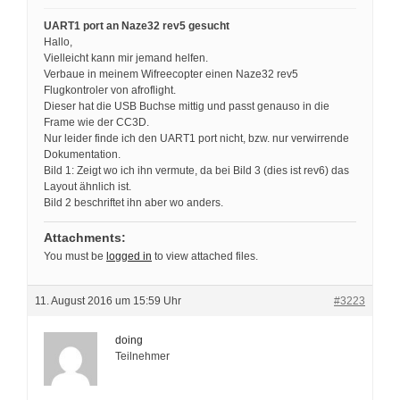
UART1 port an Naze32 rev5 gesucht
Hallo,
Vielleicht kann mir jemand helfen.
Verbaue in meinem Wifreecopter einen Naze32 rev5
Flugkontroler von afroflight.
Dieser hat die USB Buchse mittig und passt genauso in die
Frame wie der CC3D.
Nur leider finde ich den UART1 port nicht, bzw. nur verwirrende
Dokumentation.
Bild 1: Zeigt wo ich ihn vermute, da bei Bild 3 (dies ist rev6) das
Layout ähnlich ist.
Bild 2 beschriftet ihn aber wo anders.
Attachments:
You must be
logged in
to view attached files.
11. August 2016 um 15:59 Uhr
#3223
doing
Teilnehmer