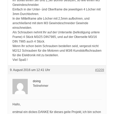
Ihr solltet einen 3er und 2,5er Bohrer besitzen, so wie einen M3
Gewindeschneider.
Einfach in der Unter- únd Oberframe die jeweiligen 4 Löcher mit
3mm Durchbohren.
In der Mittelframe alle Löcher mit 2,5mm aufbohren, und
anschließend mit dem M3 Gewindeschneider Gewinde
einschneiden.
Als Schrauben nehmt Ihr auf der Unterseite (befestigung untere
Frame) 4 Stück M3/25 DIN7985, und auf der Oberseite M3/16
DIN 7985 auch 4 Stück.
Wenn Ihr schon beim Schrauben bestellen seid, vergesst nicht
M2/12 Schrauben für die Motoren und M3/6 Kunststoffschrauben
für die Elektronik mit zu bestellen.
Viel Spaß !
9. August 2016 um 12:41 Uhr
#3209
doing
Teilnehmer
Hallo,
erstmal ein dickes DANKE für dieses geile Projekt, ich bin schon