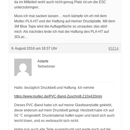
da im Mittelteil wohl auch nicht genug Platz ist um die ESC
unterzubringen.
Muss ich mal sacken lassen… noch kämpfe ich eh mit dem
Multec PLA-HT und der Haftung auf meiner Druckplatte. Mit dem
3M Blue Tape wird die Auflagefläche so unsauber, das stört
mich. Als nächstes teste ich mal die Haftung des PLA-HT auf
3DLac…
9. August 2016 um 18:37 Uhr
#3214
Astarte
Teilnehmer
Hallo. bezüglich Druckbett und Haftung. Ich nehme
https://www.multec.de/PVC-Band-Zuschnitt-210x420mm
Dieses PVC-Band habe ich auf meine Glasfaserplatte geklebt,
diese widerum auf mein Druckbett gelegt. Heizbett habe ich auf
50 °C eingestellt. Druckmaterial haftet super und lässt sich auch
leicht lösen, und es verbraucht sich nicht.
Habe nun auch alle Teile ausgedruckt und warte noch auf die