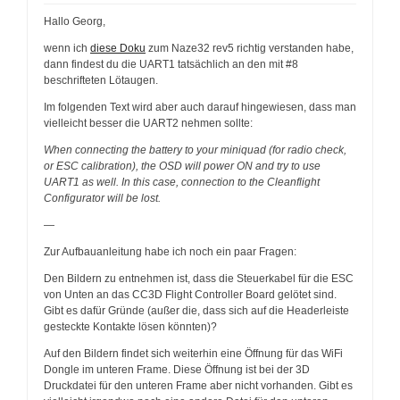
Hallo Georg,
wenn ich
diese Doku
zum Naze32 rev5 richtig verstanden habe,
dann findest du die UART1 tatsächlich an den mit #8
beschrifteten Lötaugen.
Im folgenden Text wird aber auch darauf hingewiesen, dass man
vielleicht besser die UART2 nehmen sollte:
When connecting the battery to your miniquad (for radio check,
or ESC calibration), the OSD will power ON and try to use
UART1 as well. In this case, connection to the Cleanflight
Configurator will be lost.
—
Zur Aufbauanleitung habe ich noch ein paar Fragen:
Den Bildern zu entnehmen ist, dass die Steuerkabel für die ESC
von Unten an das CC3D Flight Controller Board gelötet sind.
Gibt es dafür Gründe (außer die, dass sich auf die Headerleiste
gesteckte Kontakte lösen könnten)?
Auf den Bildern findet sich weiterhin eine Öffnung für das WiFi
Dongle im unteren Frame. Diese Öffnung ist bei der 3D
Druckdatei für den unteren Frame aber nicht vorhanden. Gibt es