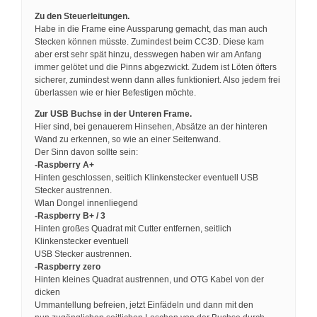
Zu den Steuerleitungen.
Habe in die Frame eine Aussparung gemacht, das man auch
Stecken können müsste. Zumindest beim CC3D. Diese kam
aber erst sehr spät hinzu, desswegen haben wir am Anfang
immer gelötet und die Pinns abgezwickt. Zudem ist Löten öfters
sicherer, zumindest wenn dann alles funktioniert. Also jedem frei
überlassen wie er hier Befestigen möchte.
Zur USB Buchse in der Unteren Frame.
Hier sind, bei genauerem Hinsehen, Absätze an der hinteren
Wand zu erkennen, so wie an einer Seitenwand.
Der Sinn davon sollte sein:
-Raspberry A+
Hinten geschlossen, seitlich Klinkenstecker eventuell USB
Stecker austrennen.
Wlan Dongel innenliegend
-Raspberry B+ / 3
Hinten großes Quadrat mit Cutter entfernen, seitlich
Klinkenstecker eventuell
USB Stecker austrennen.
-Raspberry zero
Hinten kleines Quadrat austrennen, und OTG Kabel von der
dicken
Ummantellung befreien, jetzt Einfädeln und dann mit den