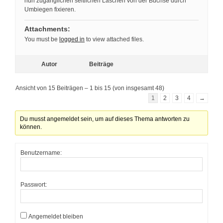
nun zugänglichen seitlichen Laschen von der Buchse durch
Umbiegen fixieren.
Attachments:
You must be
logged in
to view attached files.
Autor
Beiträge
Ansicht von 15 Beiträgen – 1 bis 15 (von insgesamt 48)
1
2
3
4
→
Du musst angemeldet sein, um auf dieses Thema antworten zu
können.
Benutzername:
Passwort:
Angemeldet bleiben