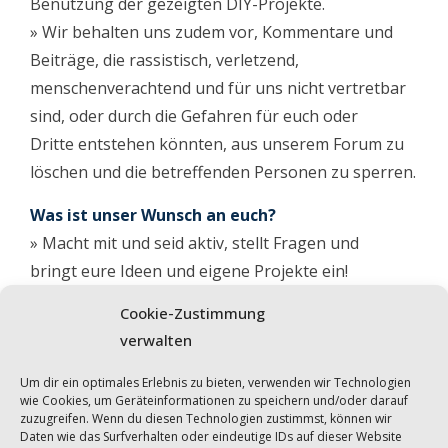
Benutzung der gezeigten DIY-Projekte.
» Wir behalten uns zudem vor, Kommentare und
Beiträge, die rassistisch, verletzend,
menschenverachtend und für uns nicht vertretbar
sind, oder durch die Gefahren für euch oder
Dritte entstehen könnten, aus unserem Forum zu
löschen und die betreffenden Personen zu sperren.
Was ist unser Wunsch an euch?
» Macht mit und seid aktiv, stellt Fragen und
bringt eure Ideen und eigene Projekte ein!
» Beachtet die Gesetze und nehmt Rücksicht auf
Cookie-Zustimmung
eure Umwelt!
verwalten
» Vor allem: Habt viel Spaß beim Selberbasteln und
so manches fliegen zu lassen!
Um dir ein optimales Erlebnis zu bieten, verwenden wir Technologien
wie Cookies, um Geräteinformationen zu speichern und/oder darauf
zuzugreifen. Wenn du diesen Technologien zustimmst, können wir
Daten wie das Surfverhalten oder eindeutige IDs auf dieser Website