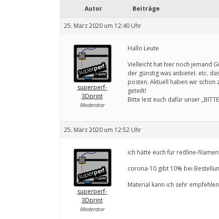
Autor
Beiträge
25. März 2020 um 12:40 Uhr
Hallo Leute
Vielleicht hat hier noch jemand
der günstig was anbietet. etc. das
posten. Aktuell haben wir schon 
superperf-
geteilt!
3Dprint
Bitte lest euch dafür unser „BITT
Moderator
25. März 2020 um 12:52 Uhr
ich hätte euch für redline-filam
corona-10 gibt 10% bei Bestellu
Material kann ich sehr empfehlen
superperf-
3Dprint
Moderator