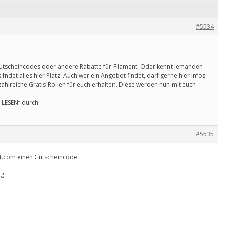
#5534
 Gutscheincodes oder andere Rabatte für Filament. Oder kennt jemanden
 fndet alles hier Platz. Auch wer ein Angebot findet, darf gerne hier Infos
zahlreiche Gratis-Rollen für euch erhalten. Diese werden nun mit euch
E LESEN“ durch!
#5535
ent.com einen Gutscheincode:
ng