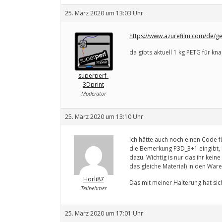
25. März 2020 um 13:03 Uhr
https://www.azurefilm.com/de/ge
da gibts aktuell 1 kg PETG für kn
superperf-
3Dprint
Moderator
25. März 2020 um 13:10 Uhr
Ich hätte auch noch einen Code f
die Bemerkung P3D_3+1 eingibt, b
dazu. Wichtig is nur das ihr keine
das gleiche Material) in den Ware
Horli87
Das mit meiner Halterung hat sic
Teilnehmer
25. März 2020 um 17:01 Uhr