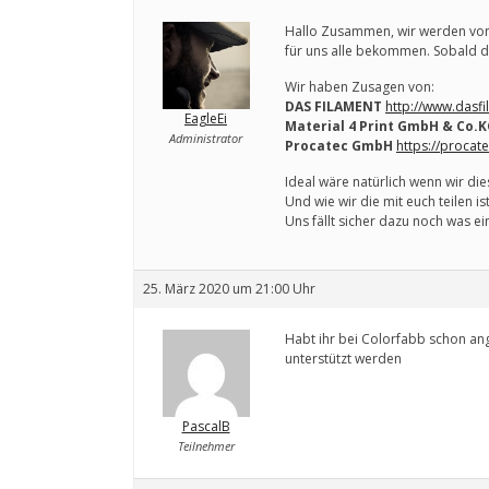
Hallo Zusammen, wir werden von e
für uns alle bekommen. Sobald di
Wir haben Zusagen von:
DAS FILAMENT
http://www.dasf
EagleEi
Material 4 Print GmbH & Co.
Administrator
Procatec GmbH
https://procat
Ideal wäre natürlich wenn wir di
Und wie wir die mit euch teilen is
Uns fällt sicher dazu noch was ei
25. März 2020 um 21:00 Uhr
Habt ihr bei Colorfabb schon ang
unterstützt werden
PascalB
Teilnehmer