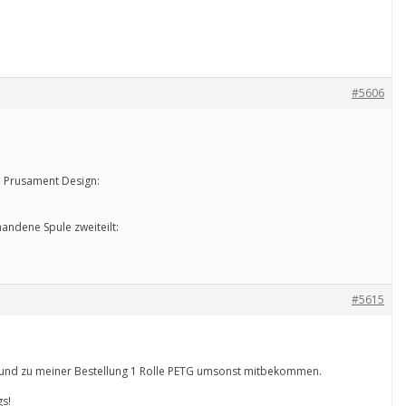
#5606
m Prusament Design:
andene Spule zweiteilt:
#5615
 und zu meiner Bestellung 1 Rolle PETG umsonst mitbekommen.
gs!