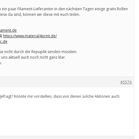
in paar Filament-Lieferanten in den nächsten Tagen einige gratis Rollen
ese da sind, können wir diese mit euch teilen.
ilament.de
KG
https://www.material4print.de/
ec.de
ese nicht durch die Repuplik senden müssten.
t uns aktuell auch noch nicht ganz klar.
n.
#5576
efragt? Könnte mir vorstellen, dass von denen solche Aktionen auch