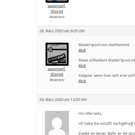
superperf-
3Dprint
Moderator
26. März 2020 um 9:25 Uhr
Masterspool von dasFilament:
klick
Etwas schlankere MasterSpool i
klick
superperf-
3Dprint
Adapter wenn man sich eine vorh
Moderator
klick
26. März 2020 um 14:03 Uhr
Hoi Allerseits,
ich habe bei eins3D nachgefragt
Danke an dieser Stelle an die Jun