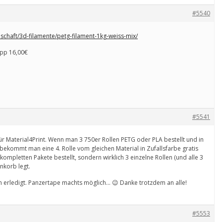
#5540
schaft/3d-filamente/petg-filament-1kg-weiss-mix/
app 16,00€
#5541
ür Material4Print. Wenn man 3 750er Rollen PETG oder PLA bestellt und in
ekommt man eine 4. Rolle vom gleichen Material in Zufallsfarbe gratis
 kompletten Pakete bestellt, sondern wirklich 3 einzelne Rollen (und alle 3
nkorb legt.
h erledigt. Panzertape machts möglich… 😉 Danke trotzdem an alle!
#5553