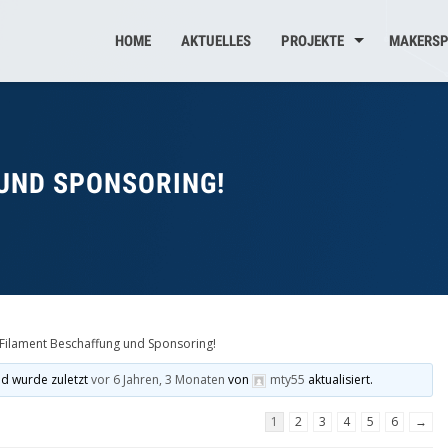
HOME
AKTUELLES
PROJEKTE
MAKERSP
UND SPONSORING!
Filament Beschaffung und Sponsoring!
nd wurde zuletzt
vor 6 Jahren, 3 Monaten
von
mty55
aktualisiert.
1
2
3
4
5
6
→