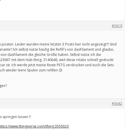
#5619
u posten. Leider wurden meine letzten 3 Posts hier nicht angezeigt?! Sind
ariante? Ich selbst nutze häufig die Refill´s von dasFilament und glaube,
 von dasFilament die gleiche Größe haben. Selbst nutze ich die
823667 mit dem Hub thing: 3140646, weil diese relativ schnell gedruckt
bar ist. Ich werde jetzt meine Reste PETG verdrucken und euch die Sets
ch wieder leere Spulen zum refillen 😉
ügen?
#5642
 springen lassen !!
https://www.thingiverse.com/thing:3559323