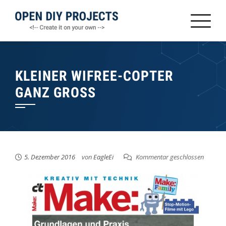
Zum
Inhalt
springen
KLEINER WIFREE-COPTER
GANZ GROSS
5. Dezember 2016
von
EagleEi
Kommentar geschlossen